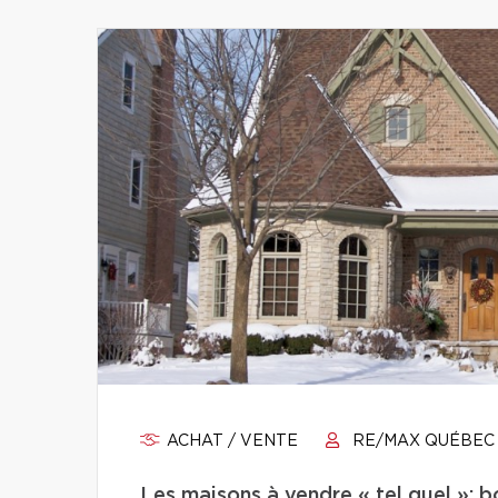
ACHAT / VENTE
RE/MAX QUÉBEC
Les maisons à vendre « tel quel »: b