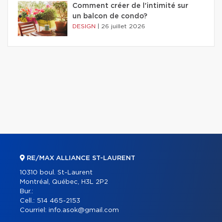
Comment créer de l'intimité sur
un balcon de condo?
DESIGN
|
26 juillet 2026
RE/MAX ALLIANCE ST-LAURENT
10310 boul. St-Laurent
Montréal, Québec, H3L 2P2
Bur.:
Cell.:
514 465-2153
Courriel:
info.asok@gmail.com