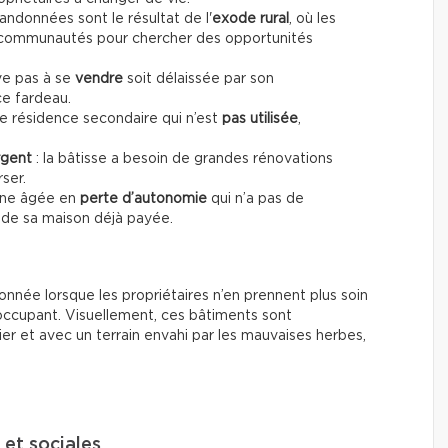
andonnées sont le résultat de l'
exode rural
, où les
s communautés pour chercher des opportunités
ive pas à se
vendre
soit délaissée par son
ce fardeau.
ne résidence secondaire qui n’est
pas utilisée
,
rgent
: la bâtisse a besoin de grandes rénovations
ser.
onne âgée en
perte d’autonomie
qui n’a pas de
 de sa maison déjà payée.
nnée lorsque les propriétaires n’en prennent plus soin
 occupant. Visuellement, ces bâtiments sont
er et avec un terrain envahi par les mauvaises herbes,
et sociales