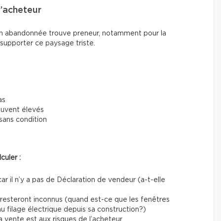
l’acheteur
son abandonnée trouve preneur, notamment pour la
à supporter ce paysage triste.
as
ouvent élevés
sans condition
culer :
car il n’y a pas de Déclaration de vendeur (a-t-elle
 resteront inconnus (quand est-ce que les fenêtres
u filage électrique depuis sa construction?)
la vente est aux risques de l’acheteur