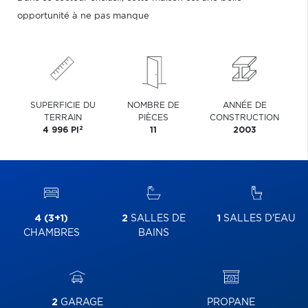
opportunité à ne pas manque
SUPERFICIE DU
NOMBRE DE
ANNÉE DE
TERRAIN
PIÈCES
CONSTRUCTION
2
4 996 PI
11
2003
4 (3+1)
2
SALLES DE
1
SALLES D'EAU
CHAMBRES
BAINS
2
GARAGE
PROPANE